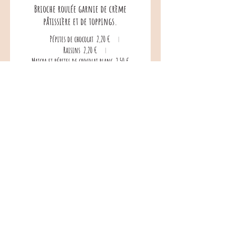
Brioche roulée garnie de crème
pâtissière et de toppings.
Pépites de chocolat
2,20 €
Raisins
2,20 €
Matcha et pépites de chocolat blanc
2,50 €
Cinnamon roll
brioche roulée à la cannelle.
2,20 €
06 76 86 09 07
1 Rue de Heussern, 67150 Matzenheim