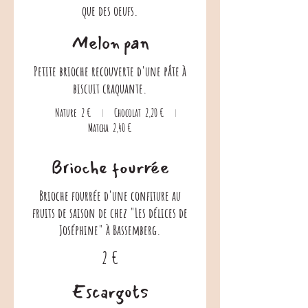
que des oeufs.
Melon pan
Petite brioche recouverte d'une pâte à
biscuit craquante.
Nature
2 €
Chocolat
2,20 €
Matcha
2,40 €
Brioche fourrée
Brioche fourrée d'une confiture au
fruits de saison de chez "Les délices de
Joséphine" à Bassemberg.
2 €
Escargots